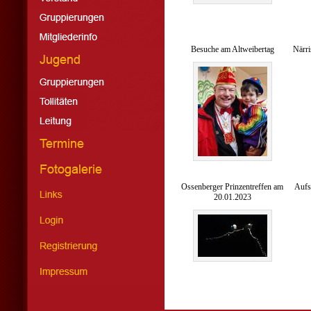
Besuche am Altweibertag
Närri
Ossenberger Prinzentreffen am
Aufs
20.01.2023