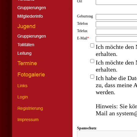
Ort
Geburtstag
Telefon
Telefax
E-Mail
*
Ich möchte den 
erhalten.
Ich möchte den 
erhalten.
Ich habe die
Dat
zu, dass meine 
werden.
Hinweis: Sie kön
Mail an system@
Spamschutz