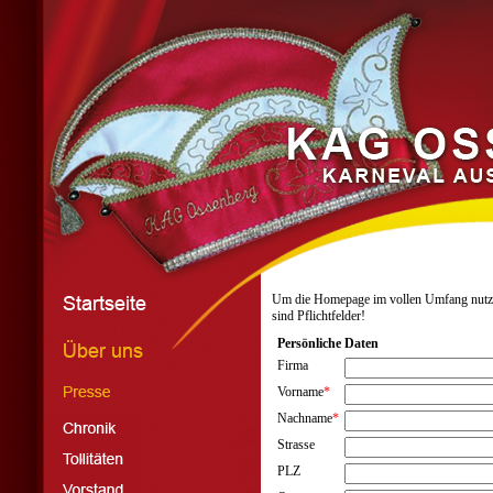
Um die Homepage im vollen Umfang nutzen z
sind Pflichtfelder!
Persönliche Daten
Firma
Vorname
*
Nachname
*
Strasse
PLZ