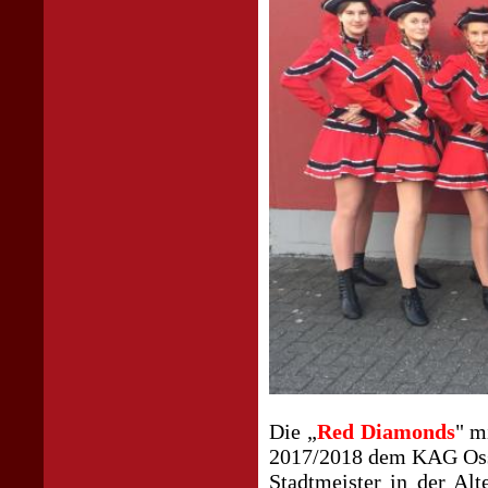
Die „
Red Diamonds
" m
2017/2018 dem KAG Osse
Stadtmeister in der Alt