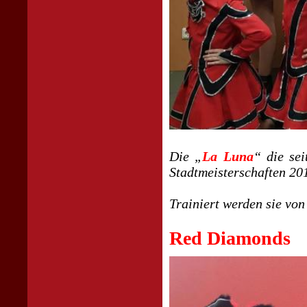
Die „
La Luna
“ die se
Stadtmeisterschaften 201
Trainiert werden sie vo
Red Diamonds