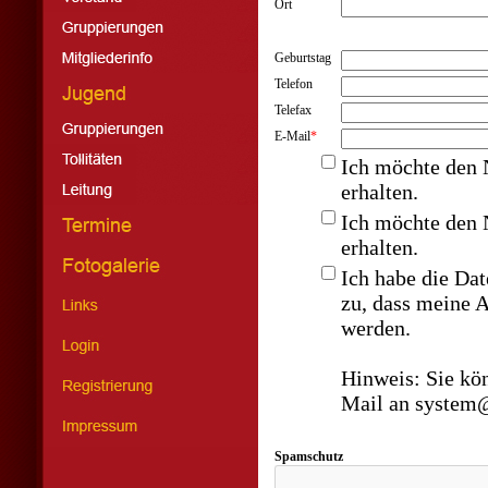
Ort
Geburtstag
Telefon
Telefax
E-Mail
*
Ich möchte den 
erhalten.
Ich möchte den 
erhalten.
Ich habe die
Dat
zu, dass meine 
werden.
Hinweis: Sie kön
Mail an system@
Spamschutz