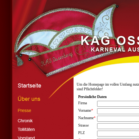
Um die Homepage im vollen Umfang nutzen z
sind Pflichtfelder!
Persönliche Daten
Firma
Vorname
*
Nachname
*
Strasse
PLZ